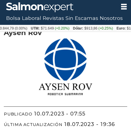
Bolsa Laboral
Revistas
Sin Escamas
Nosotros
Proveedor ESA Aysén 2023
.844,79
(0.00%)
UTM:
$71.649
(+0.20%)
Dólar:
$913,86
(+0.25%)
Euro:
$10
Aysén Rov
10.07.2023 - 07:55
PUBLICADO
18.07.2023 - 19:36
ÚLTIMA ACTUALIZACIÓN