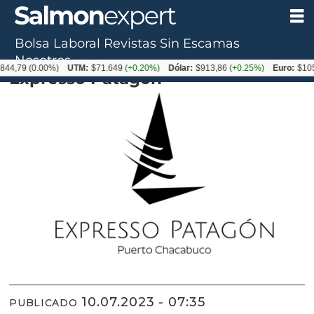
Bolsa Laboral
Revistas
Sin Escamas
Proveedor ESA Aysén 2023
Nosotros
844,79
(0.00%)
UTM:
$71.649
(+0.20%)
Dólar:
$913,86
(+0.25%)
Euro:
$105
Expresso Patagón
10.07.2023 - 07:35
PUBLICADO