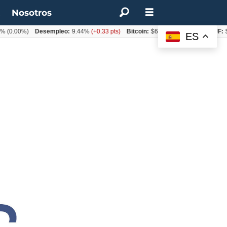
t
Nosotros
(0.00%)
Desempleo:
9.44%
(+0.33 pts)
Bitcoin:
$62.760,11
(-1.74%)
UF:
$4
ES