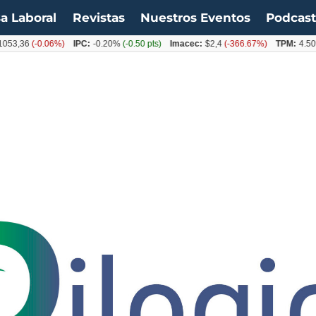
a Laboral
Revistas
Nuestros Eventos
Podcas
53,36
(-0.06%)
IPC:
-0.20%
(-0.50 pts)
Imacec:
$2,4
(-366.67%)
TPM:
4.50%