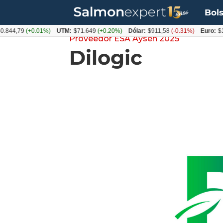
Bols
844,79
(+0.01%)
UTM:
$71.649
(+0.20%)
Dólar:
$911,58
(-0.31%)
Euro:
$10
Proveedor ESA Aysén 2025
Dilogic