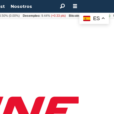
st
Nosotros
.50%
(0.00%)
Desempleo:
9.44%
(+0.33 pts)
Bitcoin:
$64.600,08
(+2.93%)
U
ES