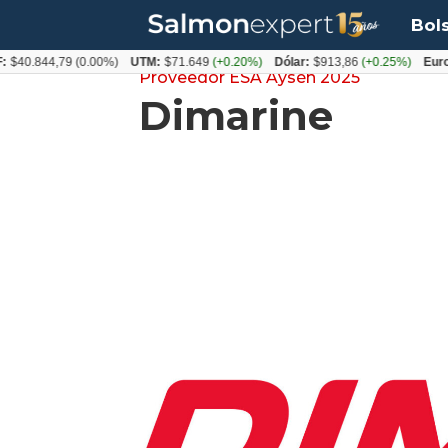
Bol
$40.844,79
(0.00%)
UTM:
$71.649
(+0.20%)
Dólar:
$913,86
(+0.25%)
Euro:
Proveedor ESA Aysén 2025
Dimarine