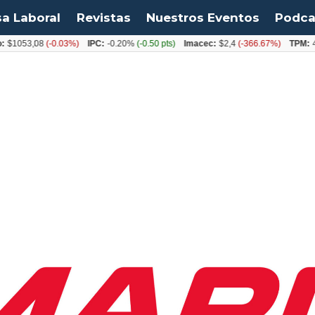
sa Laboral
Revistas
Nuestros Eventos
Podca
$1053,08
(-0.03%)
IPC:
-0.20%
(-0.50 pts)
Imacec:
$2,4
(-366.67%)
TPM:
4