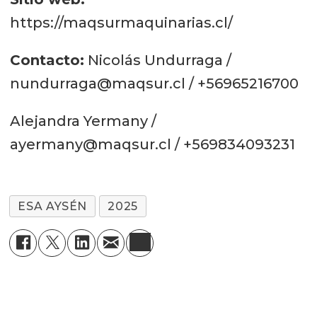
https://maqsurmaquinarias.cl/
Contacto:
Nicolás Undurraga /
nundurraga@maqsur.cl / +56965216700
Alejandra Yermany /
ayermany@maqsur.cl / +569834093231
ESA AYSÉN
2025