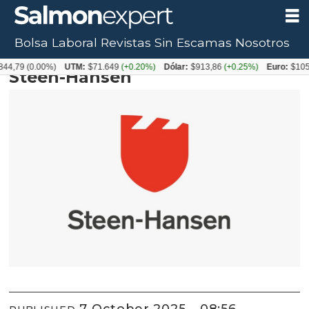
Bolsa Laboral
Revistas
Sin Escamas
Nosotros
Proveedor ESA Aysén 2025
44,79
(0.00%)
UTM:
$71.649
(+0.20%)
Dólar:
$913,86
(+0.25%)
Euro:
$1053
Steen-Hansen
7 October 2025 - 08:56