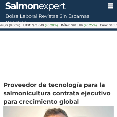
Bolsa Laboral
Revistas
Sin Escamas
Nosotros
0.00%)
UTM:
$71.649
(+0.20%)
Dólar:
$913,86
(+0.25%)
Euro:
$1053,08
(-0
Proveedor de tecnología para la
salmonicultura contrata ejecutivo
para crecimiento global