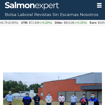
Bolsa Laboral
Revistas
Sin Escamas
Nosotros
0.00%)
UTM:
$71.649
(+0.20%)
Dólar:
$913,86
(+0.25%)
Euro:
$1053,08
(-