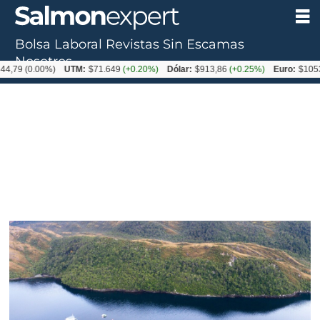
Bolsa Laboral
Revistas
Sin Escamas
Nosotros
0.00%)
UTM:
$71.649
(+0.20%)
Dólar:
$913,86
(+0.25%)
Euro:
$1053,08
(-0