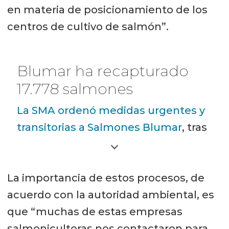
en materia de posicionamiento de los
centros de cultivo de salmón”.
Blumar ha recapturado
17.778 salmones
La SMA ordenó medidas urgentes y
transitorias a Salmones Blumar
, tras
el hundimiento de 16 de las 18 jaulas
en su centro de cultivo Caicura en la
La importancia de estos procesos, de
comuna de Hualaihué. Tras esto,
acuerdo con la autoridad ambiental, es
Greenpeace anunció que se hará
que “muchas de estas empresas
parte del proceso representando
salmonicultoras nos contactaron para
además a organizaciones locales.