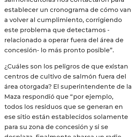
establecer un cronograma de cómo van
Por su parte, la empresa informó
a volver al cumplimiento, corrigiendo
que con el apoyo de 477 pescadores
este problema que detectamos -
artesanales enrolados, a los cuales
relacionado a operar fuera del área de
está pagando $10.000 por cada
concesión- lo más pronto posible”.
ejemplar capturado, ha
recuperado 17.778 salmones
¿Cuáles son los peligros de que existan
escapados.
centros de cultivo de salmón fuera del
área otorgada? El superintendente de la
Maza respondió que “por ejemplo,
todos los residuos que se generan en
ese sitio están establecidos solamente
para su zona de concesión y si se
desplaza, finalmente abarca un radio