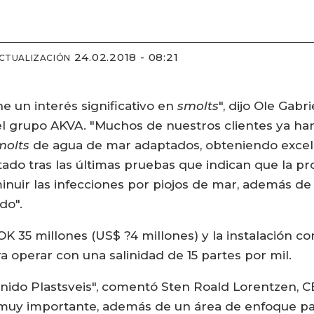
24.02.2018 - 08:21
ACTUALIZACIÓN
 un interés significativo en
smolts
", dijo Ole Gab
el grupo AKVA. "Muchos de nuestros clientes ya ha
molts
de agua de mar adaptados, obteniendo excelen
do tras las últimas pruebas que indican que la pr
nuir las infecciones por piojos de mar, además de
do".
NOK 35 millones (US$ ?4 millones) y la instalación 
 operar con una salinidad de 15 partes por mil.
enido Plastsveis", comentó Sten Roald Lorentzen, 
muy importante, además de un área de enfoque pa