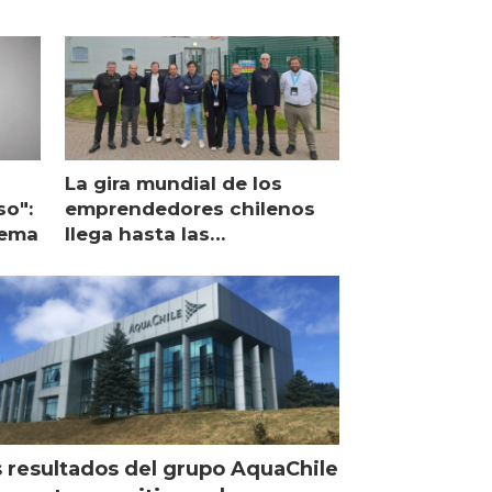
La gira mundial de los
so":
emprendedores chilenos
lema
llega hasta las
operaciones de Mowi en
Escocia
 resultados del grupo AquaChile