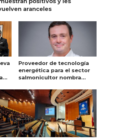
muestran positivos y les
uelven aranceles
ueva
Proveedor de tecnología
energética para el sector
a
salmonicultor nombra
managing director en Chile