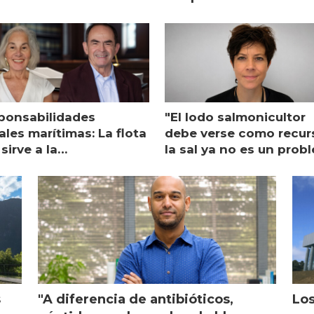
ponsabilidades
"El lodo salmonicultor
les marítimas: La flota
debe verse como recur
sirve a la
la sal ya no es un prob
monicultura entrega su
ón
s
"A diferencia de antibióticos,
Los