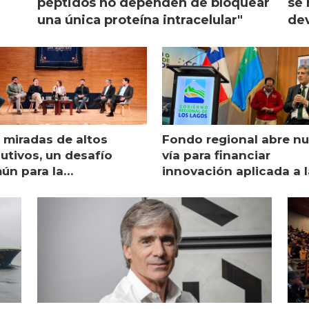
péptidos no dependen de bloquear
se 
una única proteína intracelular"
dev
 miradas de altos
Fondo regional abre n
utivos, un desafío
vía para financiar
ún para la
innovación aplicada a l
monicultura chilena
salmonicultura