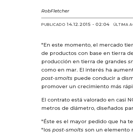
Rob
Fletcher
14.12.2015 - 02:04
PUBLICADO
ÚLTIMA 
"En este momento, el mercado tiene
de productos con base en tierra d
producción en tierra de grandes
s
como en mar. El interés ha aumenta
post-smolts
puede conducir a dismi
promover un crecimiento más rápi
El contrato está valorado en casi 
metros de diámetro, diseñados para
"Éste es el mayor pedido que ha t
"los
post-smolts
son un elemento 