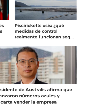
es
Piscirickettsiosis: ¿qué
as
medidas de control
realmente funcionan según
expertos chilenos?
sidente de Australis afirma que
anzaron números azules y
carta vender la empresa