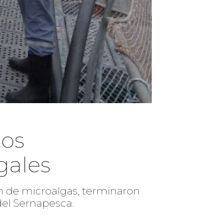
tos
gales
ón de microalgas, terminaron
 del Sernapesca.