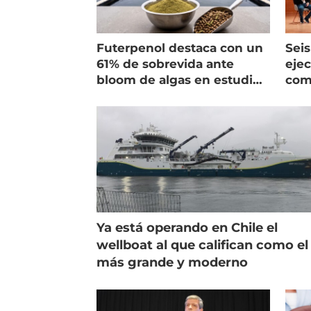
Futerpenol destaca con un
Seis
61% de sobrevida ante
ejec
bloom de algas en estudio
com
de campo
salm
Ya está operando en Chile el
wellboat al que califican como el
más grande y moderno