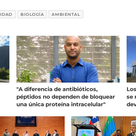
IDAD
BIOLOGÍA
AMBIENTAL
"A diferencia de antibióticos,
Los
péptidos no dependen de bloquear
se 
una única proteína intracelular"
dev