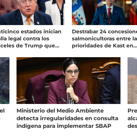
ticinco estados inician
Destrabar 24 concesion
lla legal contra los
salmonicultoras entre l
nceles de Trump que
prioridades de Kast en
pean al salmón
Magallanes
el
Ministerio del Medio Ambiente
Pre
e
detecta irregularidades en consulta
alc
indígena para implementar SBAP
des