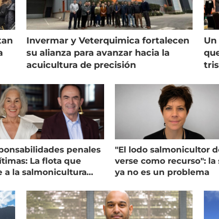
tan
Invermar y Veterquimica fortalecen
Un 
a
su alianza para avanzar hacia la
que
acuicultura de precisión
tri
ponsabilidades penales
"El lodo salmonicultor 
timas: La flota que
verse como recurso": la 
e a la salmonicultura
ya no es un problema
ega su visión