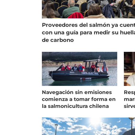
Proveedores del salmón ya cuen
con una guía para medir su huell
de carbono
Navegación sin emisiones
Res
comienza a tomar forma en
marí
la salmonicultura chilena
sirv
entr