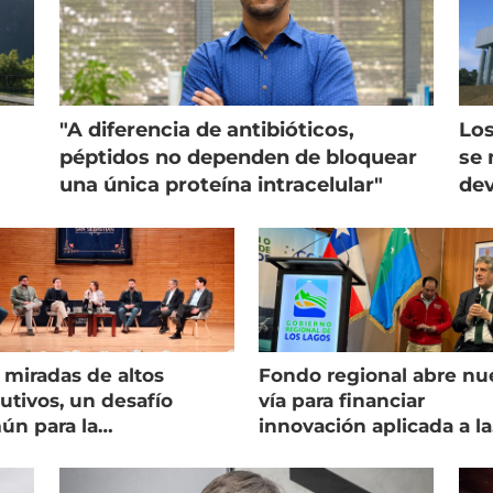
"A diferencia de antibióticos,
Los
péptidos no dependen de bloquear
se 
una única proteína intracelular"
dev
 miradas de altos
Fondo regional abre nu
utivos, un desafío
vía para financiar
ún para la
innovación aplicada a la
onicultura chilena
salmonicultura