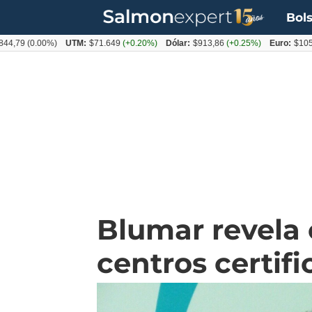
Bols
0.00%)
UTM:
$71.649
(+0.20%)
Dólar:
$913,86
(+0.25%)
Euro:
$1053,08
(-0
Blumar revela
centros certifi