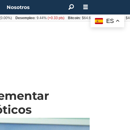
t
Nosotros
Desempleo:
9.44%
(+0.33 pts)
Bitcoin:
$64.600,08
(+2.93%)
UF:
$40.844,7
ES
rementar
óticos