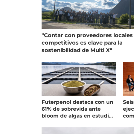
"Contar con proveedores locales
competitivos es clave para la
sostenibilidad de Multi X"
Futerpenol destaca con un
Seis
61% de sobrevida ante
ejec
bloom de algas en estudio
com
de campo
salm