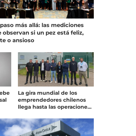
paso más allá: las mediciones
 observan si un pez está feliz,
ste o ansioso
debe
La gira mundial de los
sal
emprendedores chilenos
llega hasta las operaciones
de Mowi en Escocia