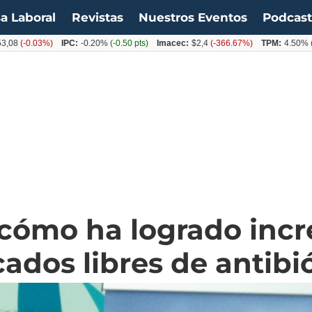
a Laboral
Revistas
Nuestros Eventos
Podcas
.03%)
IPC:
-0.20%
(-0.50 pts)
Imacec:
$2,4
(-366.67%)
TPM:
4.50%
(0.00%)
 cómo ha logrado inc
cados libres de antibi