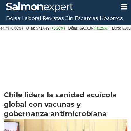
Bolsa Laboral
Revistas
Sin Escamas
Nosotros
0.00%)
UTM:
$71.649
(+0.20%)
Dólar:
$913,86
(+0.25%)
Euro:
$1053,08
(-0
Chile lidera la sanidad acuícola
global con vacunas y
gobernanza antimicrobiana