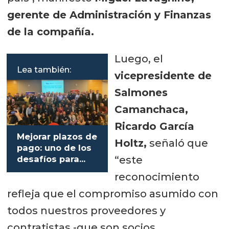
gerente de Administración y Finanzas
de la compañía.
Luego, el
Lea también:
vicepresidente de
Salmones
Camanchaca,
Ricardo García
Mejorar plazos de
Holtz,
señaló que
pago: uno de los
“este
desafíos para
fortalecer la
reconocimiento
relación Pymes-
refleja que el compromiso asumido con
salmonicultura
todos nuestros proveedores y
contratistas -que son socios