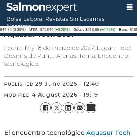
Bolsa Laboral
Revistas
Sin Escamas
Calendario de Eventos
Nosotros
844,79
(0.00%)
UTM:
$71.649
(+0.20%)
Dólar:
$913,86
(+0.25%)
Euro:
$105
Aquasur Tech 2027
Fecha: 17 y 18 de marzo de 2027. Lugar: Hotel
Dreams de Punta Arenas. Tema: Encuentro
tecnológico.
29 June 2026 - 12:40
PUBLISHED
4 August 2026 - 19:19
MODIFIED
El encuentro tecnológico
Aquasur Tech