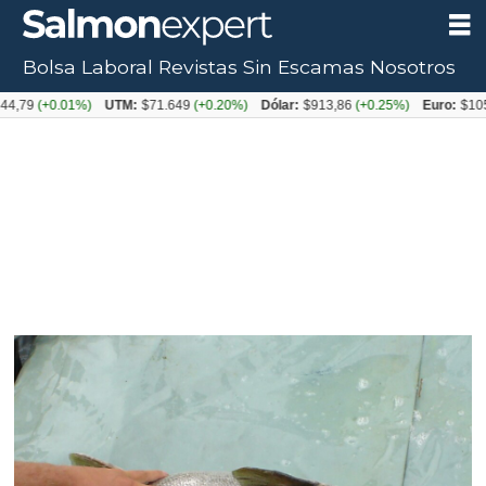
Bolsa Laboral
Revistas
Sin Escamas
Nosotros
+0.01%)
UTM:
$71.649
(+0.20%)
Dólar:
$913,86
(+0.25%)
Euro:
$1053,08
(