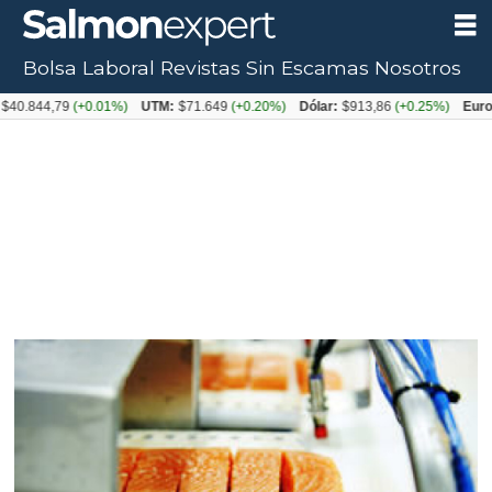
Bolsa Laboral
Revistas
Sin Escamas
Nosotros
44,79
(+0.01%)
UTM:
$71.649
(+0.20%)
Dólar:
$913,86
(+0.25%)
Euro:
$105