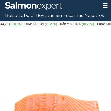
Bolsa Laboral
Revistas
Sin Escamas
Nosotros
(+0.01%)
UTM:
$71.649
(+0.20%)
Dólar:
$913,86
(+0.25%)
Euro:
$1053,08
(