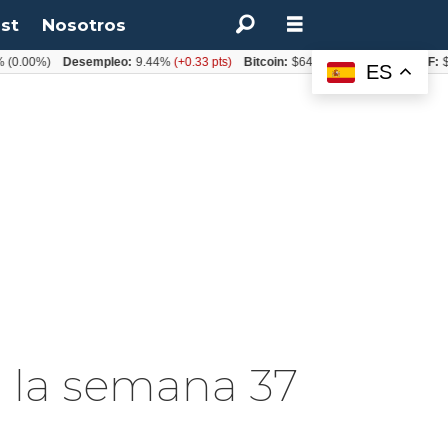
st
Nosotros
.00%)
Desempleo:
9.44%
(+0.33 pts)
Bitcoin:
$64.600,08
(+2.93%)
UF:
$40
ES
n la semana 37