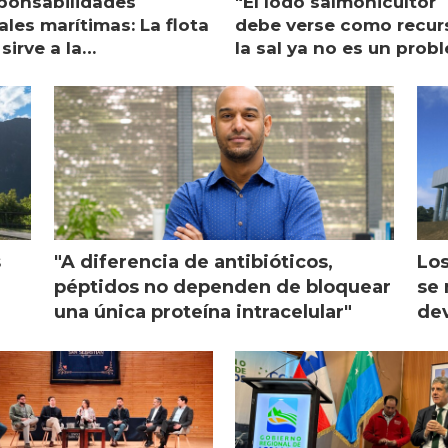
ponsabilidades
"El lodo salmonicultor
les marítimas: La flota
debe verse como recur
sirve a la
la sal ya no es un prob
monicultura entrega su
ón
s
"A diferencia de antibióticos,
Los
péptidos no dependen de bloquear
se 
una única proteína intracelular"
dev