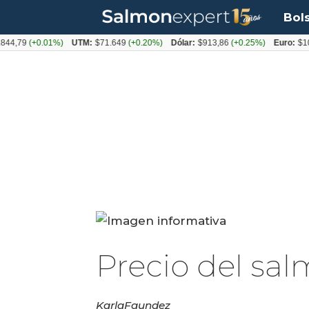
Bol
4,79
(+0.01%)
UTM:
$71.649
(+0.20%)
Dólar:
$913,86
(+0.25%)
Euro:
$1053
Precio del sa
Karla
Faundez