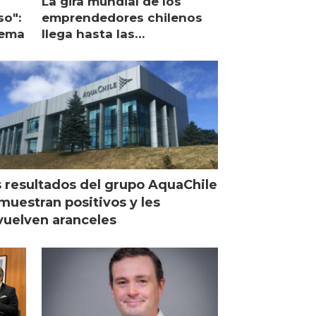
La gira mundial de los
so":
emprendedores chilenos
lema
llega hasta las
operaciones de Mowi en
Escocia
 resultados del grupo AquaChile
muestran positivos y les
uelven aranceles