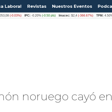
sa Laboral
Revistas
Nuestros Eventos
Podca
,08
(-0.03%)
IPC:
-0.20%
(-0.50 pts)
Imacec:
$2,4
(-366.67%)
TPM:
4.50%
(0
lmón noruego cayó e