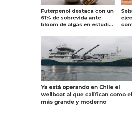
Futerpenol destaca con un
Seis
61% de sobrevida ante
ejec
bloom de algas en estudio
com
de campo
sal
Ya está operando en Chile el
wellboat al que califican como e
más grande y moderno