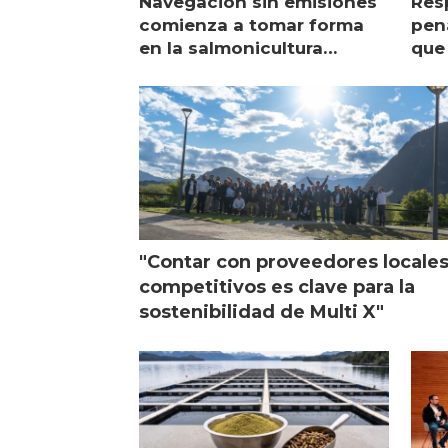
Navegación sin emisiones
Res
comienza a tomar forma
pena
en la salmonicultura
que 
chilena
sal
visi
"Contar con proveedores locale
competitivos es clave para la
sostenibilidad de Multi X"