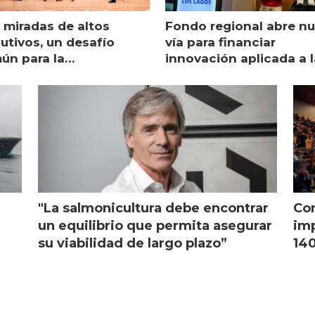
 miradas de altos
Fondo regional abre n
utivos, un desafío
vía para financiar
ún para la
innovación aplicada a l
monicultura chilena
salmonicultura
"La salmonicultura debe encontrar
Con
l
un equilibrio que permita asegurar
imp
su viabilidad de largo plazo”
140