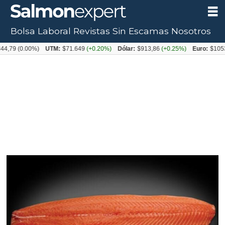
Bolsa Laboral
Revistas
Sin Escamas
Nosotros
(0.00%)
UTM:
$71.649
(+0.20%)
Dólar:
$913,86
(+0.25%)
Euro:
$1053,08
(-