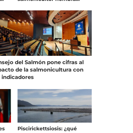
managing director en Chile
sejo del Salmón pone cifras al
acto de la salmonicultura con
 indicadores
es
Piscirickettsiosis: ¿qué