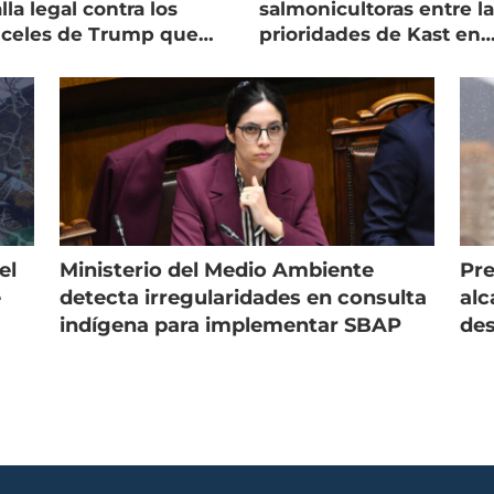
lla legal contra los
salmonicultoras entre l
nceles de Trump que
prioridades de Kast en
pean al salmón
Magallanes
el
Ministerio del Medio Ambiente
Pre
e
detecta irregularidades en consulta
alc
indígena para implementar SBAP
des