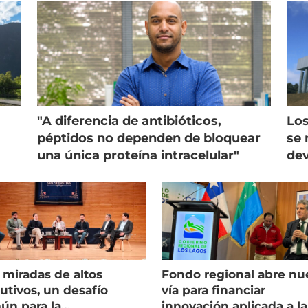
"A diferencia de antibióticos,
Los
péptidos no dependen de bloquear
se 
una única proteína intracelular"
dev
 miradas de altos
Fondo regional abre nu
utivos, un desafío
vía para financiar
ún para la
innovación aplicada a la