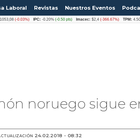
sa Laboral
Revistas
Nuestros Eventos
Podca
3,08
(-0.03%)
IPC:
-0.20%
(-0.50 pts)
Imacec:
$2,4
(-366.67%)
TPM:
4.50%
(
món noruego sigue en
24.02.2018 - 08:32
ACTUALIZACIÓN