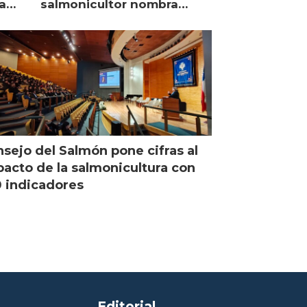
a
salmonicultor nombra
managing director en Chile
sejo del Salmón pone cifras al
acto de la salmonicultura con
 indicadores
Editorial