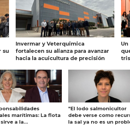
Invermar y Veterquimica
Un 
r su
fortalecen su alianza para avanzar
que
hacia la acuicultura de precisión
tri
ponsabilidades
"El lodo salmonicultor
les marítimas: La flota
debe verse como recur
sirve a la
la sal ya no es un prob
monicultura entrega su