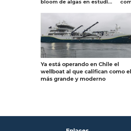
bloom de algas en estudio
com
de campo
sal
Ya está operando en Chile el
wellboat al que califican como e
más grande y moderno
Enlaces