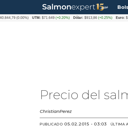
Bol
844,79
(0.00%)
UTM:
$71.649
(+0.20%)
Dólar:
$913,86
(+0.25%)
Euro:
$105
Precio del sal
Christian
Perez
05.02.2015 - 03:03
PUBLICADO
ÚLTIMA 