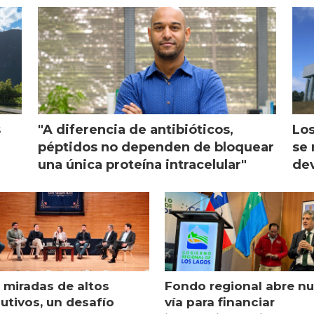
ón
s
"A diferencia de antibióticos,
Los
péptidos no dependen de bloquear
se 
una única proteína intracelular"
dev
 miradas de altos
Fondo regional abre n
utivos, un desafío
vía para financiar