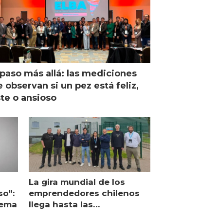
paso más allá: las mediciones
 observan si un pez está feliz,
ste o ansioso
La gira mundial de los
so":
emprendedores chilenos
lema
llega hasta las
operaciones de Mowi en