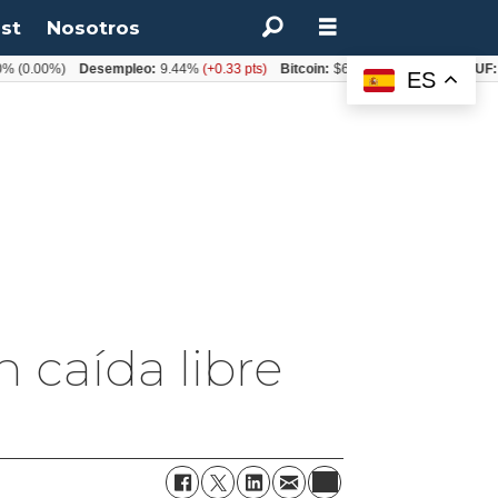
st
Nosotros
0.00%)
Desempleo:
9.44%
(+0.33 pts)
Bitcoin:
$64.600,08
(+2.93%)
UF:
$40
ES
 caída libre