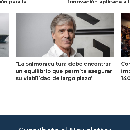
ún para la
innovación aplicada a l
monicultura chilena
salmonicultura
"La salmonicultura debe encontrar
Con
l
un equilibrio que permita asegurar
imp
su viabilidad de largo plazo”
140