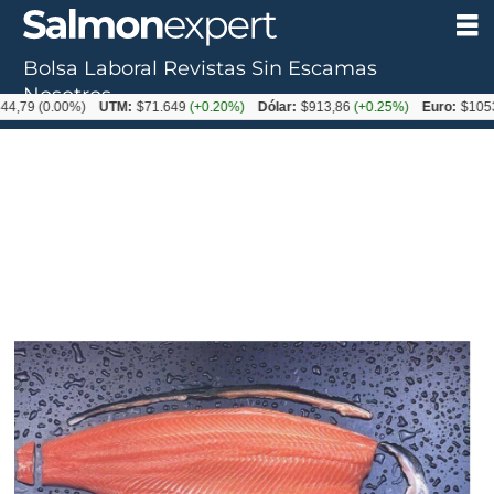
Bolsa Laboral
Revistas
Sin Escamas
Nosotros
(0.00%)
UTM:
$71.649
(+0.20%)
Dólar:
$913,86
(+0.25%)
Euro:
$1053,08
(-