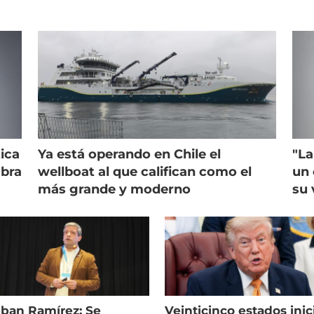
ica
Ya está operando en Chile el
"La
mbra
wellboat al que califican como el
un 
más grande y moderno
su 
eban Ramírez: Se
Veinticinco estados inic