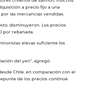
ctores chilenos de salmón, muchos
isición a precio fijo a una
por las mercancías vendidas.
osto, disminuyeron. Los precios
00 por rebanada.
inoristas elevas suficiente los
iación del yen”, agregó.
esde Chile, en comparación con el
 repunte de los precios continúe