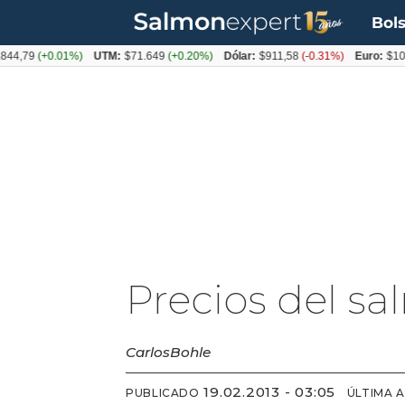
Bols
,79
(+0.01%)
UTM:
$71.649
(+0.20%)
Dólar:
$911,58
(-0.31%)
Euro:
$1053,
Precios del s
Carlos
Bohle
19.02.2013 - 03:05
PUBLICADO
ÚLTIMA 