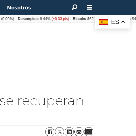
t
Nosotros
00%)
Desempleo:
9.44%
(+0.33 pts)
Bitcoin:
$62.760,11
(-1.74%)
UF:
$40.84
ES
 se recuperan