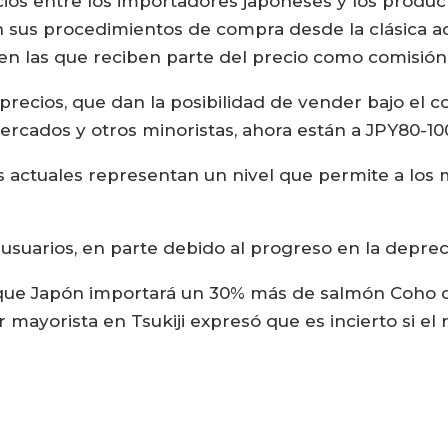
ios entre los importadores japoneses y los produ
us procedimientos de compra desde la clásica adqu
 las que reciben parte del precio como comisión 
precios, que dan la posibilidad de vender bajo el c
ercados y otros minoristas, ahora están a JPY80-1
 actuales representan un nivel que permite a los m
 usuarios, en parte debido al progreso en la deprec
 que Japón importará un 30% más de salmón Coho d
mayorista en Tsukiji expresó que es incierto si el