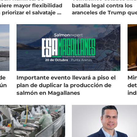
iere mayor flexibilidad
batalla legal contra los
 priorizar el salvataje de
aranceles de Trump qu
es
golpean al salmón
de
Importante evento llevará a piso el
Min
gún
plan de duplicar la producción de
det
salmón en Magallanes
ind