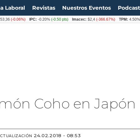
a Laboral
Revistas
Nuestros Eventos
Podcas
36
(-0.06%)
IPC:
-0.20%
(-0.50 pts)
Imacec:
$2,4
(-366.67%)
TPM:
4.50%
(0.
almón Coho en Japón
24.02.2018 - 08:53
ACTUALIZACIÓN