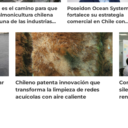
 es el camino para que
Poseidon Ocean Syste
almonicultura chilena
fortalece su estrategia
una de las industrias
comercial en Chile con
 seguras
nuevo gerente
ar
Chileno patenta innovación que
Con
s
transforma la limpieza de redes
sil
acuícolas con aire caliente
ren