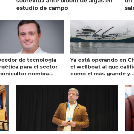
sobrevida ante bloom de algas en
un 
estudio de campo
sal
veedor de tecnología
Ya está operando en Ch
gética para el sector
el wellboat al que calif
monicultor nombra
como el más grande y
aging director en Chile
moderno