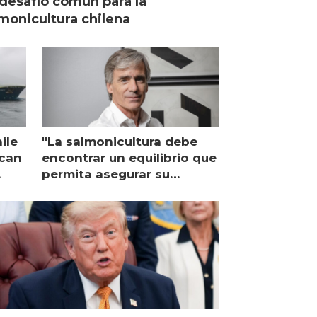
desafío común para la
monicultura chilena
ile
"La salmonicultura debe
ican
encontrar un equilibrio que
permita asegurar su
viabilidad de largo plazo”