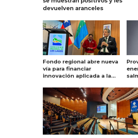
se muestran positivos y les
devuelven aranceles
Fondo regional abre nueva
Pro
vía para financiar
ener
innovación aplicada a la
sal
salmonicultura
man