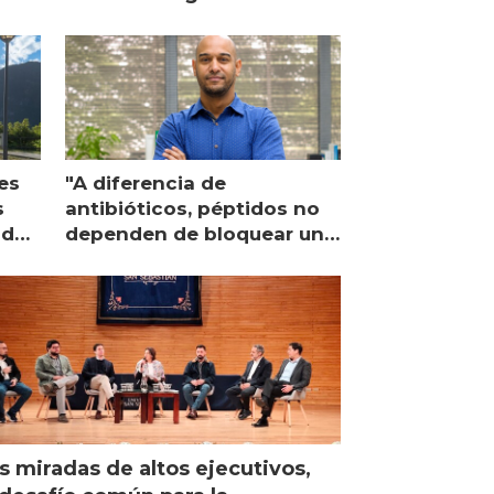
es
"A diferencia de
s
antibióticos, péptidos no
lidad
dependen de bloquear una
única proteína intracelular"
s miradas de altos ejecutivos,