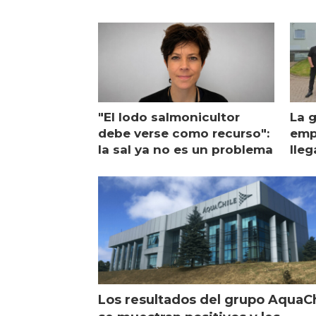
"El lodo salmonicultor
La g
debe verse como recurso":
emp
la sal ya no es un problema
lleg
ope
Esc
Los resultados del grupo AquaC