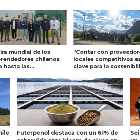
ira mundial de los
"Contar con proveedor
rendedores chilenos
locales competitivos e
a hasta las
clave para la sostenibi
raciones de Mowi en
de Multi X"
ocia
hile
Futerpenol destaca con un 61% de
Sei