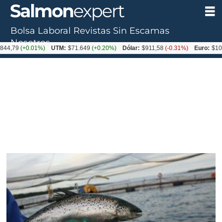
Bolsa Laboral
Revistas
Sin Escamas
Nosotros
(+0.01%)
UTM:
$71.649
(+0.20%)
Dólar:
$911,58
(-0.31%)
Euro:
$1053,36
(