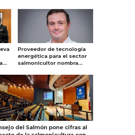
ueva
Proveedor de tecnología
energética para el sector
a
salmonicultor nombra
managing director en Chile
sejo del Salmón pone cifras al
acto de la salmonicultura con