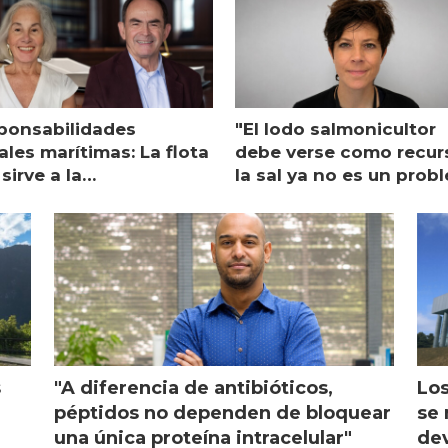
ponsabilidades
"El lodo salmonicultor
les marítimas: La flota
debe verse como recur
sirve a la
la sal ya no es un prob
monicultura entrega su
ón
s
"A diferencia de antibióticos,
Los
péptidos no dependen de bloquear
se 
una única proteína intracelular"
dev