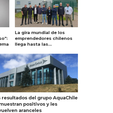
La gira mundial de los
so":
emprendedores chilenos
lema
llega hasta las
operaciones de Mowi en
Escocia
 resultados del grupo AquaChile
muestran positivos y les
uelven aranceles