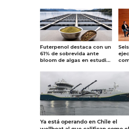
Futerpenol destaca con un
Seis
61% de sobrevida ante
ejec
bloom de algas en estudio
com
de campo
sal
Ya está operando en Chile el
wellboat al que califican como e