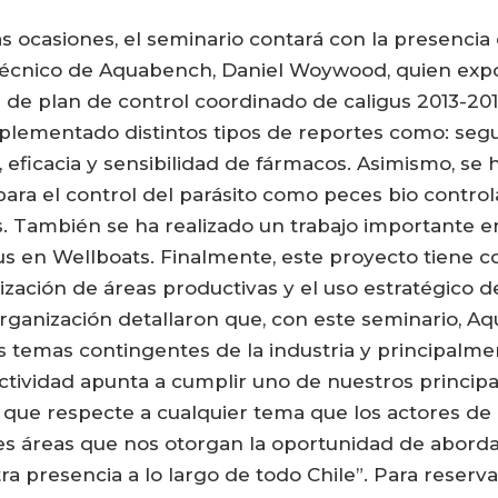
as ocasiones, el seminario contará con la presencia
 técnico de Aquabench, Daniel Woywood, quien exp
 de plan de control coordinado de caligus 2013-20
plementado distintos tipos de reportes como: segui
 eficacia y sensibilidad de fármacos. Asimismo, se 
para el control del parásito como peces bio control
. También se ha realizado un trabajo importante en 
us en Wellboats. Finalmente, este proyecto tiene c
mización de áreas productivas y el uso estratégico 
organización detallaron que, con este seminario, A
os temas contingentes de la industria y principalm
actividad apunta a cumplir uno de nuestros principal
 que respecte a cualquier tema que los actores de 
es áreas que nos otorgan la oportunidad de abord
tra presencia a lo largo de todo Chile”. Para reser