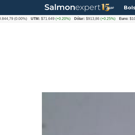
Bol
,79
(0.00%)
UTM:
$71.649
(+0.20%)
Dólar:
$913,86
(+0.25%)
Euro:
$1053,0