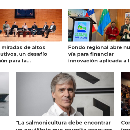
 miradas de altos
Fondo regional abre n
utivos, un desafío
vía para financiar
ún para la
innovación aplicada a l
monicultura chilena
salmonicultura
"La salmonicultura debe encontrar
Con
l
un equilibrio que permita asegurar
imp