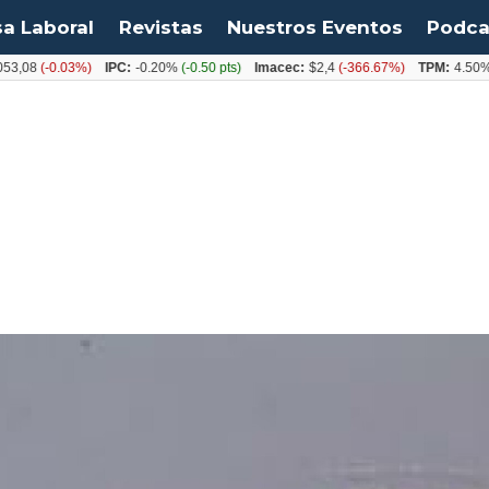
sa Laboral
Revistas
Nuestros Eventos
Podca
8
(-0.03%)
IPC:
-0.20%
(-0.50 pts)
Imacec:
$2,4
(-366.67%)
TPM:
4.50%
(0.0