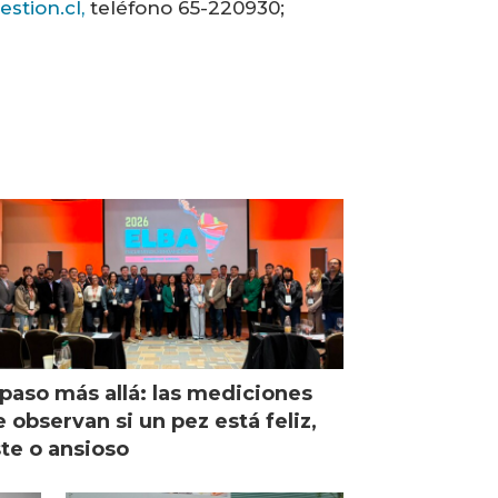
tion.cl,
teléfono 65-220930;
paso más allá: las mediciones
 observan si un pez está feliz,
ste o ansioso