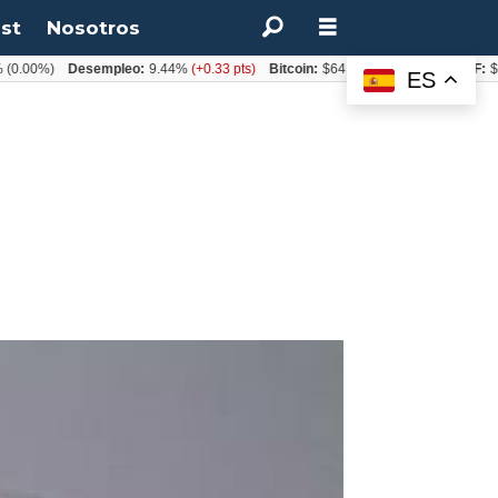
st
Nosotros
0%)
Desempleo:
9.44%
(+0.33 pts)
Bitcoin:
$64.600,08
(+2.93%)
UF:
$40.84
ES