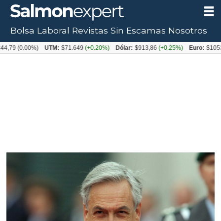
Bolsa Laboral
Revistas
Sin Escamas
Nosotros
9
(0.00%)
UTM:
$71.649
(+0.20%)
Dólar:
$913,86
(+0.25%)
Euro:
$1053,08
(