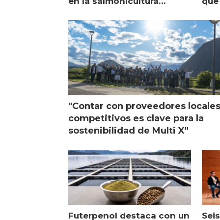
en la salmonicultura
que 
chilena
sal
visi
"Contar con proveedores locale
competitivos es clave para la
sostenibilidad de Multi X"
Futerpenol destaca con un
Seis