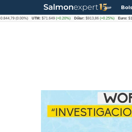
Bol
79
(0.00%)
UTM:
$71.649
(+0.20%)
Dólar:
$913,86
(+0.25%)
Euro:
$1053,08