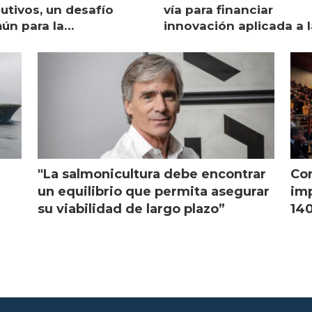
utivos, un desafío
vía para financiar
ún para la
innovación aplicada a l
monicultura chilena
salmonicultura
"La salmonicultura debe encontrar
Con
l
un equilibrio que permita asegurar
imp
su viabilidad de largo plazo”
140