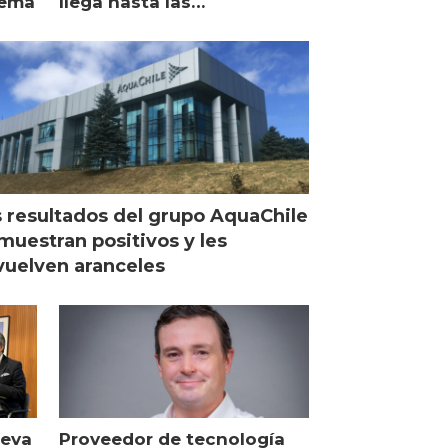
lema
llega hasta las
operaciones de Mowi en
Escocia
 resultados del grupo AquaChile
muestran positivos y les
uelven aranceles
ueva
Proveedor de tecnología