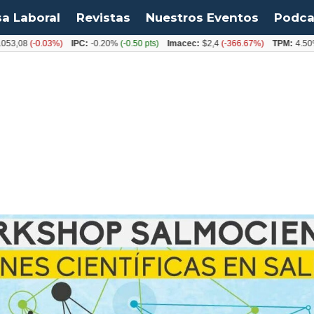
sa Laboral
Revistas
Nuestros Eventos
Podca
(-0.03%)
IPC:
-0.20%
(-0.50 pts)
Imacec:
$2,4
(-366.67%)
TPM:
4.50%
(0.00