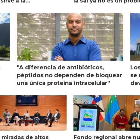
sirve a la
la sal ya no es un prob
monicultura entrega su
ón
s
"A diferencia de antibióticos,
Los
péptidos no dependen de bloquear
se 
una única proteína intracelular"
dev
 miradas de altos
Fondo regional abre n