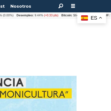
st
Nosotros
%)
Desempleo:
9.44%
(+0.33 pts)
Bitcoin:
$64.600,08
(+2.93%)
UF:
$40.844
ES