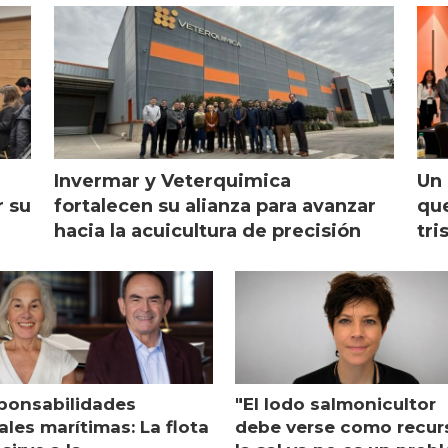
Invermar y Veterquimica
Un 
r su
fortalecen su alianza para avanzar
que
hacia la acuicultura de precisión
tri
ponsabilidades
"El lodo salmonicultor
les marítimas: La flota
debe verse como recur