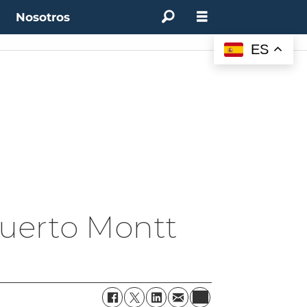
t
Nosotros
M:
4.50%
(0.00%)
Desempleo:
9.44%
(+0.33 pts)
Bitcoin:
$64.600,08
(+2.93%
ES
 Puerto Montt