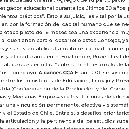
de la sociedad chilena”. Agregó que su participació
stigador educacional durante los últimos 30 años, p
tos prácticos”. Esto, a su juicio, “es vital por la 
lar, por la formación del capital humano que se nece
 etapa piloto de 18 meses sea una experiencia muy 
al que tienen para el desarrollo estos Consejos, 
as y su sustentabilidad, ámbito relacionado con e
s y el medio ambiente. Finalmente, Rubén Leal de
abajo que permitirá “potenciar el desarrollo de la 
ños”- concluyó.
Alcances CCA
El año 2011 se suscri
tre los ministerios de Educación, Trabajo y Previs
ustria (Confederación de la Producción y del Comer
s y Medianas Empresas) e instituciones de educaci
tar una vinculación permanente, efectiva y sistemáti
 y el Estado de Chile. Entre sus desafíos prioritar
, la articulación y la pertinencia de los estudios sup