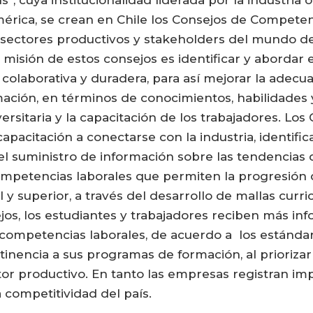
s”, cuya institucionalidad liderada por la industri
rica, se crean en Chile los Consejos de Competenc
sectores productivos y stakeholders del mundo del
isión de estos consejos es identificar y abordar e
, colaborativa y duradera, para así mejorar la adec
mación, en términos de conocimientos, habilidades 
versitaria y la capacitación de los trabajadores. 
pacitación a conectarse con la industria, identific
 del suministro de información sobre las tendencias
mpetencias laborales que permiten la progresión d
 y superior, a través del desarrollo de mallas cur
jos, los estudiantes y trabajadores reciben más in
 competencias laborales, de acuerdo a los estándare
tinencia a sus programas de formación, al priorizar
tor productivo. En tanto las empresas registran i
 competitividad del país.