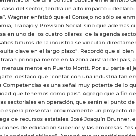
lementación de una política pública en el ámbito de
 el caso del sector, tendrá un alto impacto – declar
ria”. Wagner enfatizó que el Consejo no sólo se e
omía, Trabajo y Previsión Social, sino que además c
sa en uno de los cuatro pilares de la agenda sectori
safíos futuros de la industria se vinculan directam
esulta clave en el largo plazo”. Recordó que si bie
trarán principalmente en la zona austral del país, a
n mensualmente en Puerto Montt. Por su parte el je
garte, destacó que “contar con una industria tan 
e Competencias es una señal muy potente de lo que 
nidad que tenemos como país”. Agregó que a fin de
 sectoriales en operación, que serán el punto de p
no espera presentar próximamente un proyecto de 
rega de recursos estatales. José Joaquín Brunner, e
tituciones de educación superior y las empresas “es