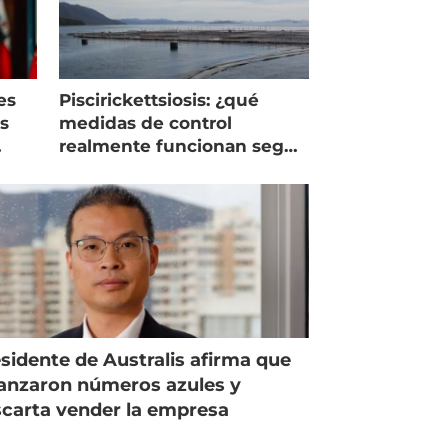
es
Piscirickettsiosis: ¿qué
as
medidas de control
realmente funcionan según
expertos chilenos?
sidente de Australis afirma que
anzaron números azules y
carta vender la empresa