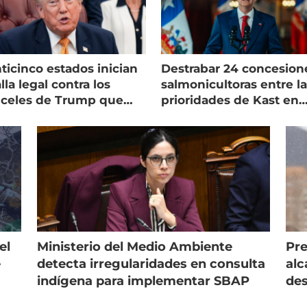
ticinco estados inician
Destrabar 24 concesion
lla legal contra los
salmonicultoras entre l
nceles de Trump que
prioridades de Kast en
pean al salmón
Magallanes
el
Ministerio del Medio Ambiente
Pre
e
detecta irregularidades en consulta
alc
indígena para implementar SBAP
des