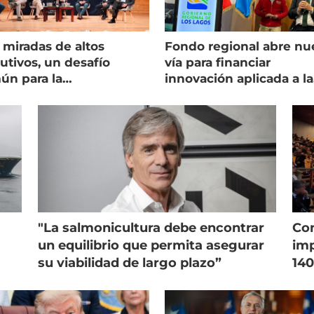
 miradas de altos
Fondo regional abre nu
utivos, un desafío
vía para financiar
ún para la
innovación aplicada a la
onicultura chilena
salmonicultura
"La salmonicultura debe encontrar
Con
un equilibrio que permita asegurar
imp
su viabilidad de largo plazo”
140