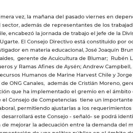
imera vez, la mañana del pasado viernes en depen
l sector, además de representantes de los trabajad
e, encabezó la jornada de trabajo el jefe de la Div
 Ugarte. El Consejo Directivo está constituido por 
stigador en materia educacional, José Joaquín Br
olaides, gerente de Acuicultura de Blumar; Rubén L
queros y Ramas Afines de Aysén; Andrew Campbell
 Recursos Humanos de Marine Harvest Chile y Jorg
o de ONG Canales, además de Cristián Moreno, ger
cción que ha implementado el gremio en el ámbito d
el Consejo de Competencias tiene un importante de
aboral, permitiendo ajustarlas a los requerimientos 
ue desarrollará este Consejo - señaló- se podrá iden
in de mejorar la adecuación entre la demanda del m