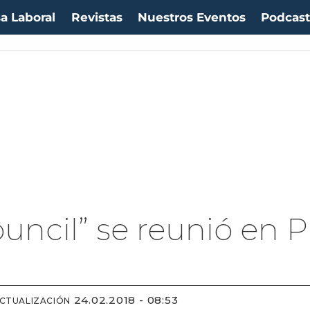
a Laboral
Revistas
Nuestros Eventos
Podcas
uro:
$1053,36
(-0.06%)
IPC:
-0.20%
(-0.50 pts)
Imacec:
$2,4
(-366.67%)
TP
council” se reunió en
24.02.2018 - 08:53
ACTUALIZACIÓN