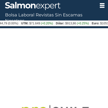
Bolsa Laboral
Revistas
Sin Escamas
Nosotros
0.00%)
UTM:
$71.649
(+0.20%)
Dólar:
$913,86
(+0.25%)
Euro:
$1053,08
(-0