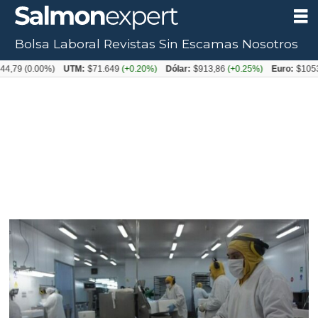
Bolsa Laboral
Revistas
Sin Escamas
Nosotros
0.00%)
UTM:
$71.649
(+0.20%)
Dólar:
$913,86
(+0.25%)
Euro:
$1053,08
(-