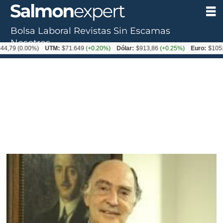
Bolsa Laboral
Revistas
Sin Escamas
Nosotros
(0.00%)
UTM:
$71.649
(+0.20%)
Dólar:
$913,86
(+0.25%)
Euro:
$1053,08
(-