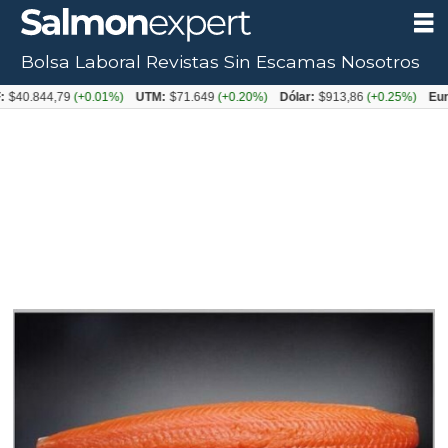
Bolsa Laboral
Revistas
Sin Escamas
Nosotros
844,79
(+0.01%)
UTM:
$71.649
(+0.20%)
Dólar:
$913,86
(+0.25%)
Euro:
$10