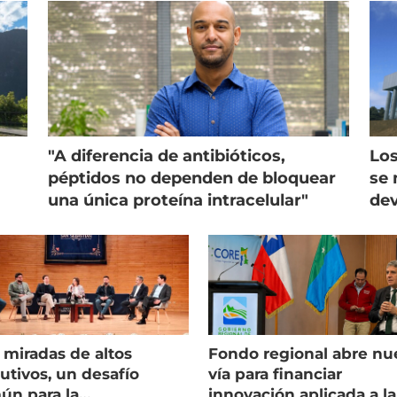
"A diferencia de antibióticos,
Los
péptidos no dependen de bloquear
se 
una única proteína intracelular"
dev
 miradas de altos
Fondo regional abre nu
utivos, un desafío
vía para financiar
ún para la
innovación aplicada a la