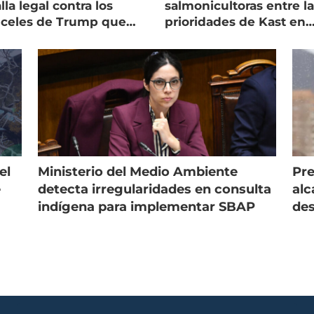
lla legal contra los
salmonicultoras entre l
nceles de Trump que
prioridades de Kast en
pean al salmón
Magallanes
el
Ministerio del Medio Ambiente
Pre
e
detecta irregularidades en consulta
alc
indígena para implementar SBAP
des