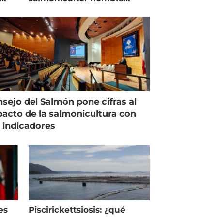
managing director en Chile
sejo del Salmón pone cifras al
acto de la salmonicultura con
 indicadores
es
Piscirickettsiosis: ¿qué