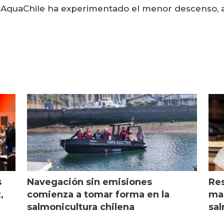
 AquaChile ha experimentado el menor descenso, al 
s
Navegación sin emisiones
Res
,
comienza a tomar forma en la
mar
salmonicultura chilena
sal