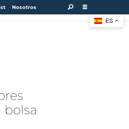
st
Nosotros
ES
ores
 bolsa