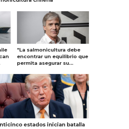
monicultura chilena
ile
"La salmonicultura debe
ican
encontrar un equilibrio que
permita asegurar su
viabilidad de largo plazo”
nticinco estados inician batalla