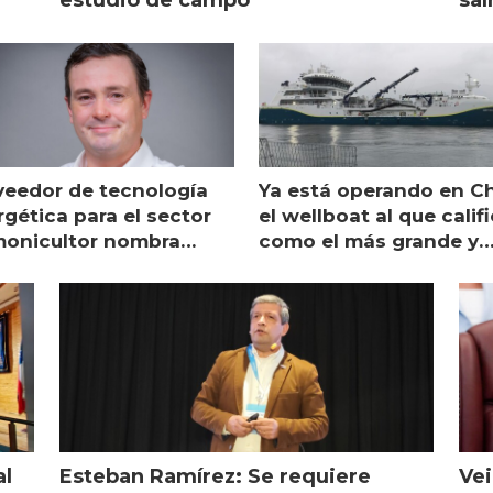
estudio de campo
sal
veedor de tecnología
Ya está operando en Ch
gética para el sector
el wellboat al que calif
monicultor nombra
como el más grande y
aging director en Chile
moderno
al
Esteban Ramírez: Se requiere
Vei