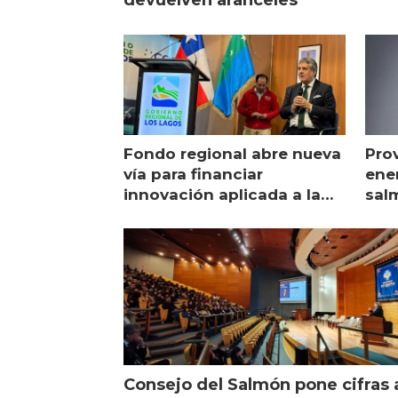
devuelven aranceles
Fondo regional abre nueva
Pro
vía para financiar
ener
innovación aplicada a la
sal
salmonicultura
man
Consejo del Salmón pone cifras 