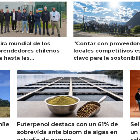
ira mundial de los
"Contar con proveedor
rendedores chilenos
locales competitivos e
a hasta las
clave para la sostenibi
raciones de Mowi en
de Multi X"
ocia
hile
Futerpenol destaca con un 61% de
Sei
sobrevida ante bloom de algas en
un 