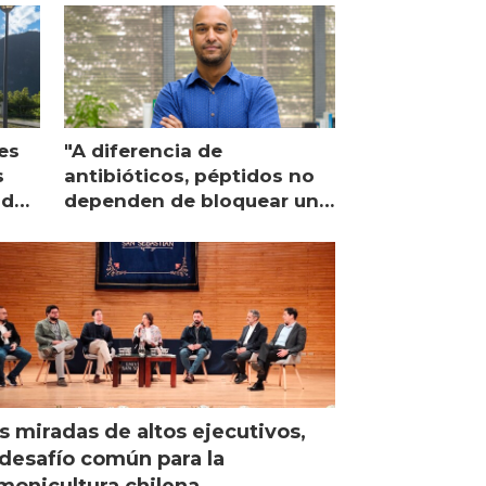
es
"A diferencia de
s
antibióticos, péptidos no
lidad
dependen de bloquear una
única proteína intracelular"
s miradas de altos ejecutivos,
desafío común para la