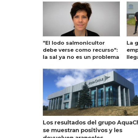
"El lodo salmonicultor
La g
debe verse como recurso":
emp
la sal ya no es un problema
lleg
ope
Esc
Los resultados del grupo AquaC
se muestran positivos y les