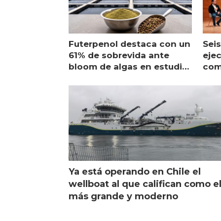
Futerpenol destaca con un
Seis
61% de sobrevida ante
ejec
bloom de algas en estudio
com
de campo
sal
Ya está operando en Chile el
wellboat al que califican como e
más grande y moderno