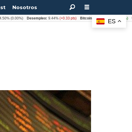
st
Nosotros
0.00%)
Desempleo:
9.44%
(+0.33 pts)
Bitcoin:
$64.600,08
(+2.93%)
UF:
$4
ES