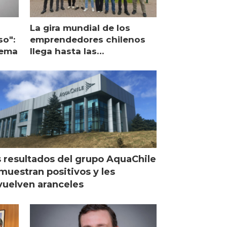
La gira mundial de los
so":
emprendedores chilenos
lema
llega hasta las
operaciones de Mowi en
Escocia
 resultados del grupo AquaChile
muestran positivos y les
uelven aranceles