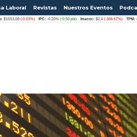
sa Laboral
Revistas
Nuestros Eventos
Podca
3,08
(-0.03%)
IPC:
-0.20%
(-0.50 pts)
Imacec:
$2,4
(-366.67%)
TPM:
4.50%
(