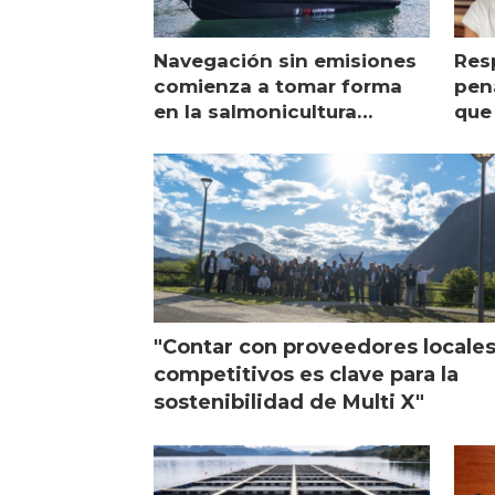
Navegación sin emisiones
Res
comienza a tomar forma
pena
en la salmonicultura
que 
chilena
sal
visi
"Contar con proveedores locale
competitivos es clave para la
sostenibilidad de Multi X"