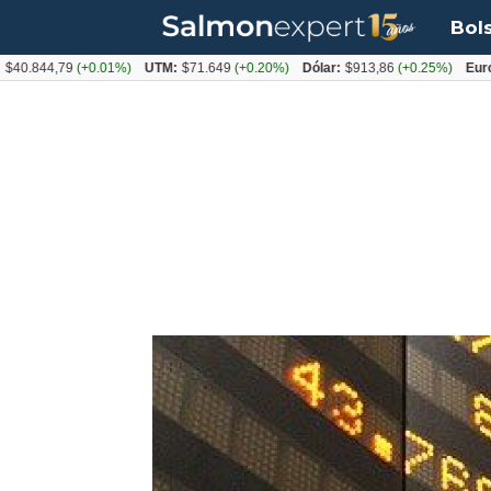
Bol
44,79
(+0.01%)
UTM:
$71.649
(+0.20%)
Dólar:
$913,86
(+0.25%)
Euro:
$105