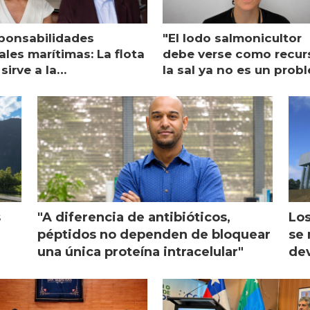
ponsabilidades
"El lodo salmonicultor
les marítimas: La flota
debe verse como recur
sirve a la
la sal ya no es un prob
monicultura entrega su
ón
s
"A diferencia de antibióticos,
Los
péptidos no dependen de bloquear
se 
una única proteína intracelular"
dev