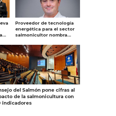
ueva
Proveedor de tecnología
energética para el sector
a
salmonicultor nombra
managing director en Chile
sejo del Salmón pone cifras al
acto de la salmonicultura con
 indicadores