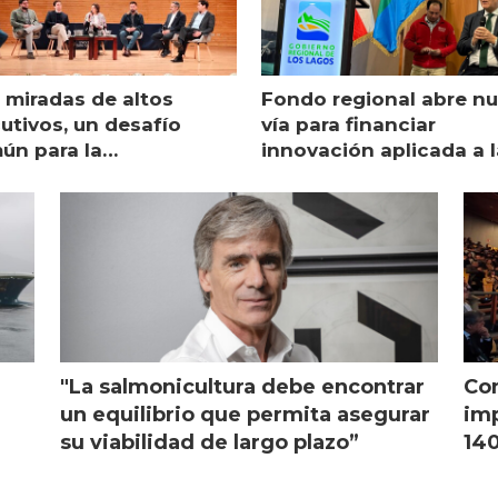
 miradas de altos
Fondo regional abre n
utivos, un desafío
vía para financiar
ún para la
innovación aplicada a l
monicultura chilena
salmonicultura
"La salmonicultura debe encontrar
Con
l
un equilibrio que permita asegurar
imp
su viabilidad de largo plazo”
140