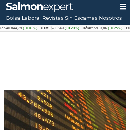
Bolsa Laboral
Revistas
Sin Escamas
Nosotros
844,79
(+0.01%)
UTM:
$71.649
(+0.20%)
Dólar:
$913,86
(+0.25%)
Euro:
$1