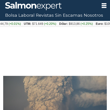
Bolsa Laboral
Revistas
Sin Escamas
Nosotros
(+0.01%)
UTM:
$71.649
(+0.20%)
Dólar:
$913,86
(+0.25%)
Euro:
$1053,08
(