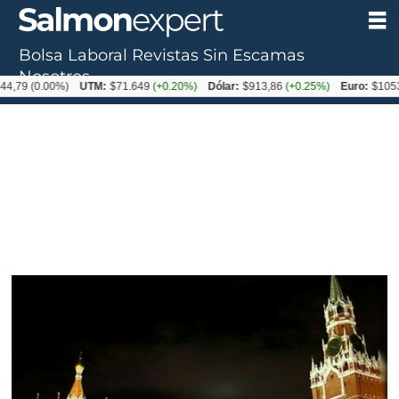
Bolsa Laboral
Revistas
Sin Escamas
Nosotros
(0.00%)
UTM:
$71.649
(+0.20%)
Dólar:
$913,86
(+0.25%)
Euro:
$1053,08
(-