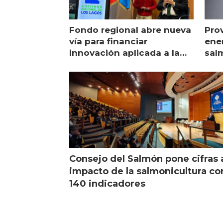
Fondo regional abre nueva
Pro
vía para financiar
ener
innovación aplicada a la
sal
salmonicultura
man
Consejo del Salmón pone cifras 
impacto de la salmonicultura co
140 indicadores