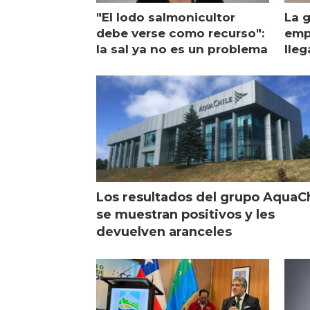
"El lodo salmonicultor
La g
debe verse como recurso":
emp
la sal ya no es un problema
lleg
ope
Esc
Los resultados del grupo AquaC
se muestran positivos y les
devuelven aranceles