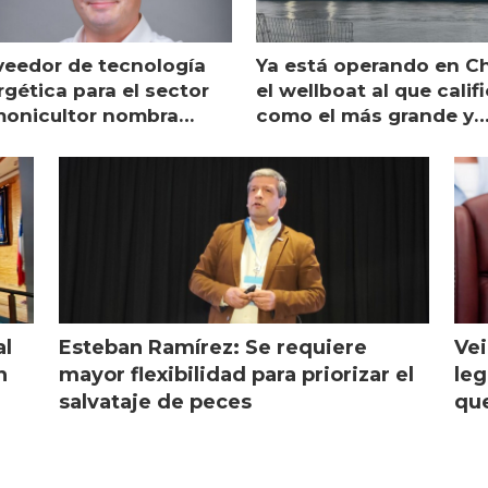
veedor de tecnología
Ya está operando en Ch
gética para el sector
el wellboat al que calif
monicultor nombra
como el más grande y
aging director en Chile
moderno
al
Esteban Ramírez: Se requiere
Vei
n
mayor flexibilidad para priorizar el
leg
salvataje de peces
que