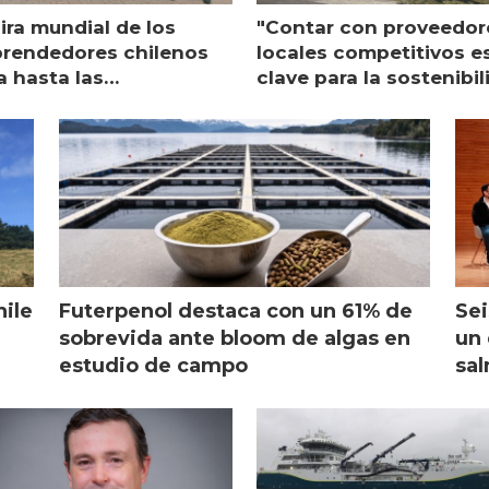
ira mundial de los
"Contar con proveedor
rendedores chilenos
locales competitivos e
a hasta las
clave para la sostenibi
raciones de Mowi en
de Multi X"
ocia
hile
Futerpenol destaca con un 61% de
Sei
sobrevida ante bloom de algas en
un 
estudio de campo
sal