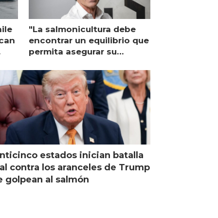
ile
"La salmonicultura debe
ican
encontrar un equilibrio que
permita asegurar su
viabilidad de largo plazo”
nticinco estados inician batalla
al contra los aranceles de Trump
 golpean al salmón