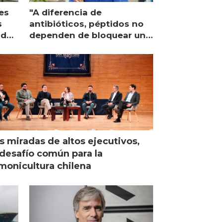
es
"A diferencia de
s
antibióticos, péptidos no
lidad
dependen de bloquear una
única proteína intracelular"
s miradas de altos ejecutivos,
desafío común para la
monicultura chilena