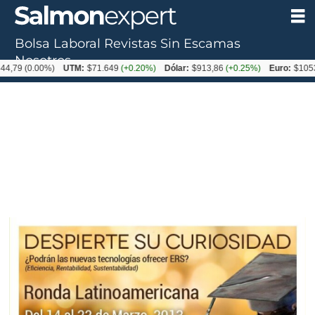
Bolsa Laboral
Revistas
Sin Escamas
Nosotros
(0.00%)
UTM:
$71.649
(+0.20%)
Dólar:
$913,86
(+0.25%)
Euro:
$1053,08
(-