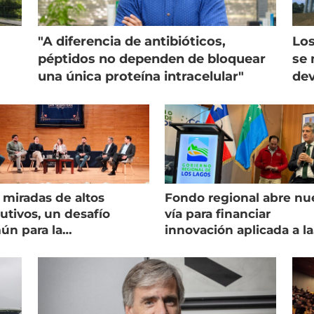
"A diferencia de antibióticos,
Los
péptidos no dependen de bloquear
se 
una única proteína intracelular"
dev
 miradas de altos
Fondo regional abre nu
utivos, un desafío
vía para financiar
ún para la
innovación aplicada a la
onicultura chilena
salmonicultura