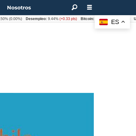
t
Nosotros
0.00%)
Desempleo:
9.44%
(+0.33 pts)
Bitcoin:
$64.600,08
(+2.93%)
UF:
$4
ES