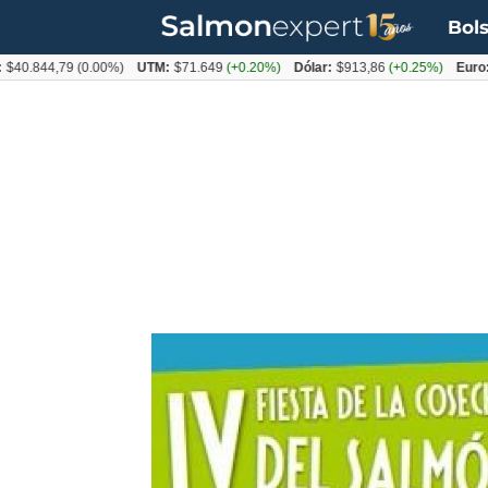
Bols
844,79
(0.00%)
UTM:
$71.649
(+0.20%)
Dólar:
$913,86
(+0.25%)
Euro:
$105