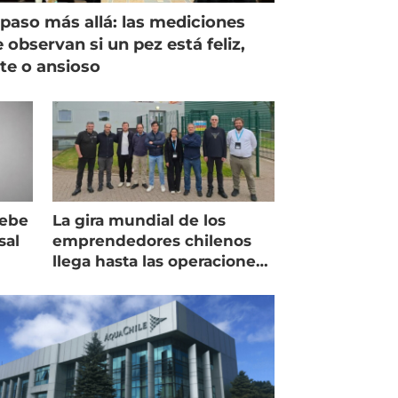
paso más allá: las mediciones
 observan si un pez está feliz,
ste o ansioso
debe
La gira mundial de los
sal
emprendedores chilenos
llega hasta las operaciones
de Mowi en Escocia