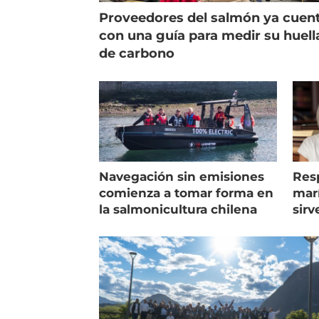
Proveedores del salmón ya cuen
con una guía para medir su huell
de carbono
Navegación sin emisiones
Res
comienza a tomar forma en
marí
la salmonicultura chilena
sirv
entr