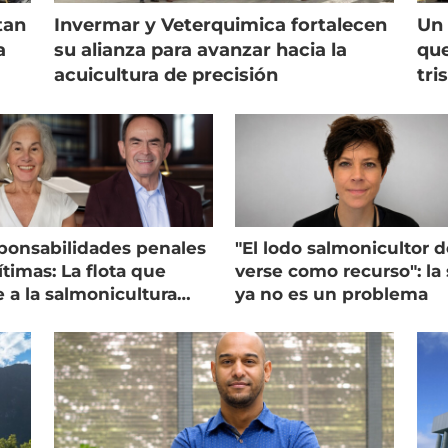
tan
Invermar y Veterquimica fortalecen
Un 
a
su alianza para avanzar hacia la
que
acuicultura de precisión
tri
ponsabilidades penales
"El lodo salmonicultor 
timas: La flota que
verse como recurso": la 
e a la salmonicultura
ya no es un problema
ega su visión