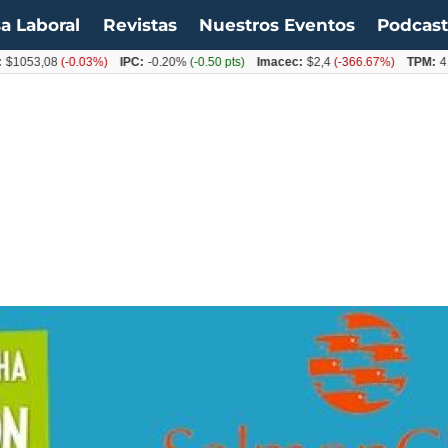
a Laboral
Revistas
Nuestros Eventos
Podcas
3,08
(-0.03%)
IPC:
-0.20%
(-0.50 pts)
Imacec:
$2,4
(-366.67%)
TPM:
4.50%
(