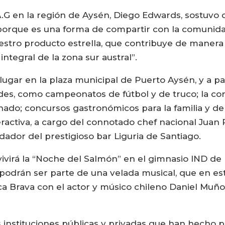
G en la región de Aysén, Diego Edwards, sostuvo q
 porque es una forma de compartir con la comunidad
estro producto estrella, que contribuye de manera
ntegral de la zona sur austral”.
ugar en la plaza municipal de Puerto Aysén, y a part
ades, como campeonatos de fútbol y de truco; la co
ado; concursos gastronómicos para la familia y de
eractiva, a cargo del connotado chef nacional Juan 
ador del prestigioso bar Liguria de Santiago.
 vivirá la “Noche del Salmón” en el gimnasio IND de
 podrán ser parte de una velada musical, que en est
ueca Brava con el actor y músico chileno Daniel Muñ
 instituciones públicas y privadas que han hecho p