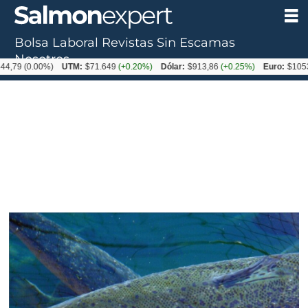
Bolsa Laboral
Revistas
Sin Escamas
Nosotros
(0.00%)
UTM:
$71.649
(+0.20%)
Dólar:
$913,86
(+0.25%)
Euro:
$1053,08
(-