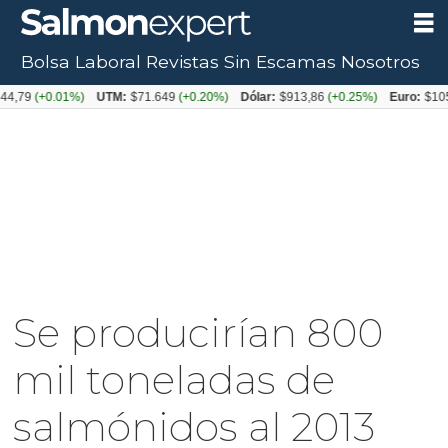
Bolsa Laboral
Revistas
Sin Escamas
Nosotros
(+0.01%)
UTM:
$71.649
(+0.20%)
Dólar:
$913,86
(+0.25%)
Euro:
$1053,08
(
Se producirían 800
mil toneladas de
salmónidos al 2013