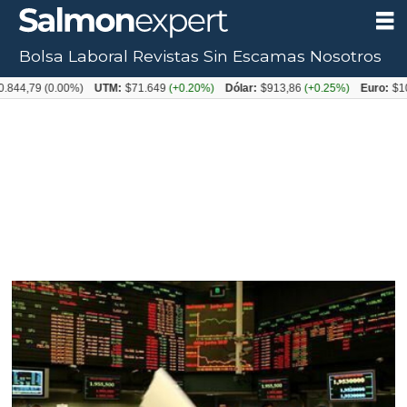
Bolsa Laboral
Revistas
Sin Escamas
Nosotros
79
(0.00%)
UTM:
$71.649
(+0.20%)
Dólar:
$913,86
(+0.25%)
Euro:
$1053,08