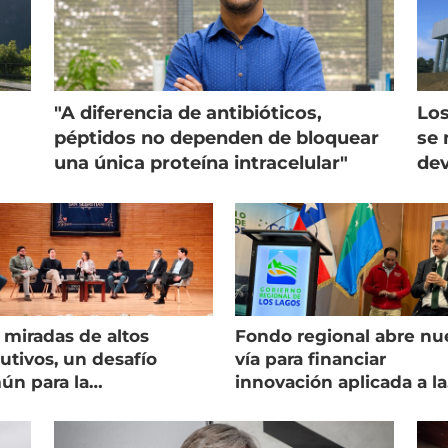
"A diferencia de antibióticos,
Los
péptidos no dependen de bloquear
se 
una única proteína intracelular"
dev
 miradas de altos
Fondo regional abre nu
utivos, un desafío
vía para financiar
ún para la
innovación aplicada a la
onicultura chilena
salmonicultura