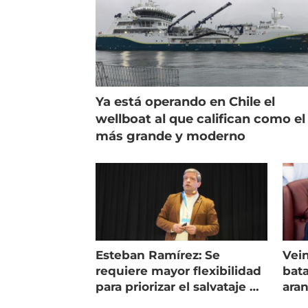
Ya está operando en Chile el
wellboat al que califican como el
más grande y moderno
Esteban Ramírez: Se
Vein
requiere mayor flexibilidad
bata
para priorizar el salvataje de
ara
peces
gol