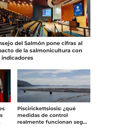
sejo del Salmón pone cifras al
acto de la salmonicultura con
 indicadores
es
Piscirickettsiosis: ¿qué
as
medidas de control
realmente funcionan según
expertos chilenos?