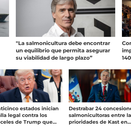
"La salmonicultura debe encontrar
Con
un equilibrio que permita asegurar
imp
su viabilidad de largo plazo”
140
ticinco estados inician
Destrabar 24 concesion
lla legal contra los
salmonicultoras entre l
nceles de Trump que
prioridades de Kast en
pean al salmón
Magallanes