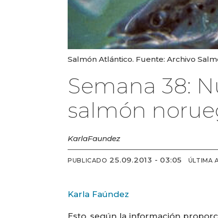
Salmón Atlántico. Fuente: Archivo Sal
Semana 38: Nu
salmón norue
Karla
Faundez
25.09.2013 - 03:05
PUBLICADO
ÚLTIMA 
Karla Faúndez
Esto, según la información proporc