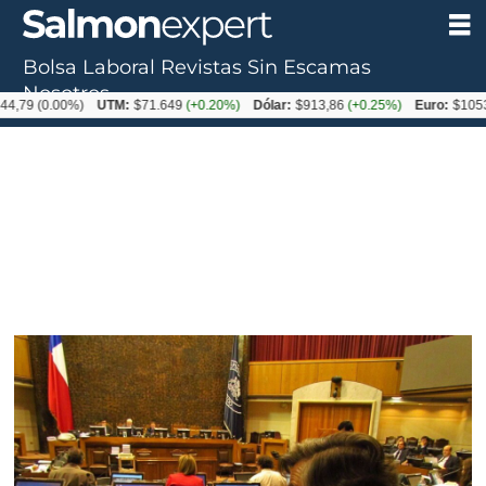
Bolsa Laboral
Revistas
Sin Escamas
Nosotros
0.00%)
UTM:
$71.649
(+0.20%)
Dólar:
$913,86
(+0.25%)
Euro:
$1053,08
(-0