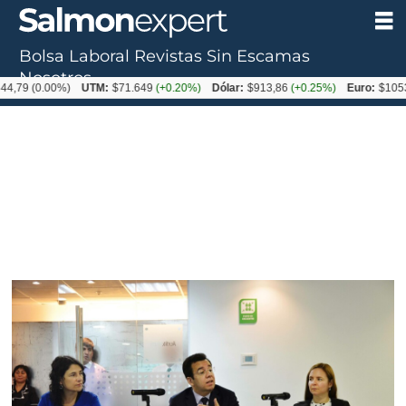
Bolsa Laboral
Revistas
Sin Escamas
Nosotros
0.00%)
UTM:
$71.649
(+0.20%)
Dólar:
$913,86
(+0.25%)
Euro:
$1053,08
(-