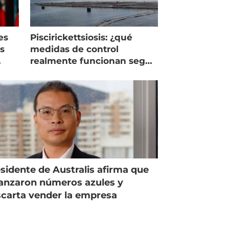
es
Piscirickettsiosis: ¿qué
as
medidas de control
realmente funcionan según
expertos chilenos?
sidente de Australis afirma que
anzaron números azules y
carta vender la empresa