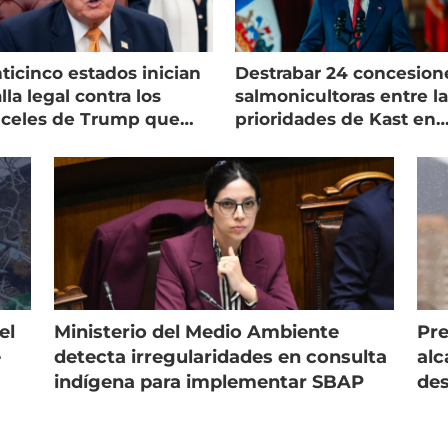
ticinco estados inician
Destrabar 24 concesion
lla legal contra los
salmonicultoras entre l
nceles de Trump que
prioridades de Kast en
pean al salmón
Magallanes
el
Ministerio del Medio Ambiente
Pre
e
detecta irregularidades en consulta
alc
indígena para implementar SBAP
des