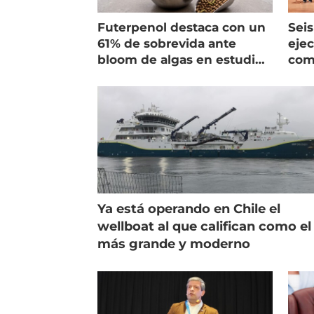
Futerpenol destaca con un
Seis
61% de sobrevida ante
ejec
bloom de algas en estudio
com
de campo
salm
Ya está operando en Chile el
wellboat al que califican como el
más grande y moderno